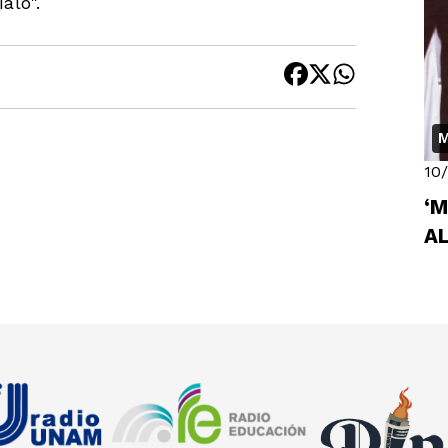
alo".
M
10
‘M
A