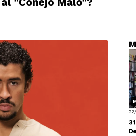
al "Conejo Malo"?
M
M
22
31
D