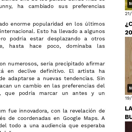
M
nny, ha cambiado sus preferencias
21
¿C
nado enorme popularidad en los últimos
 internacional. Esto ha llevado a algunos
2
ro podría estar desplazando a otros
que, hasta hace poco, dominaba las
on numerosos, sería precipitado afirmar
 en declive definitivo. El artista ha
 de adaptarse a nuevas tendencias. Sin
tacan un cambio en las preferencias del
M
o, que podría marcar un antes y un
19
L
um fue innovadora, con la revelación de
B
avés de coordenadas en Google Maps. A
 del todo a una audiencia que esperaba