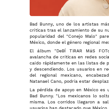
Bad Bunny, uno de los artistas más
críticas tras el lanzamiento de su
popularidad del "Conejo Malo" par
México, donde el género regional me
El álbum "DeBÍ TiRAR MáS FOT
avalancha de críticas en redes soc
caído rápidamente en las listas de 
y descendiendo. Los usuarios en r
del regional mexicano, encabez
Natanael Cano, podría estar despla
La pérdida de apoyo en México es u
Bad Bunny. "Los mexicanos lo solta
misma. Los corridos llegaron a sa
usuarios han destacado que México,