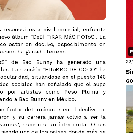
 reconocidos a nivel mundial, enfrenta
 nuevo álbum "DeBÍ TiRAR MáS FOToS". La
ece estar en declive, especialmente en
xicano ha ganado terreno.
M
22
oS" de Bad Bunny ha generado una
iales. La canción "PIToRRO DE COCO" ha
Si
popularidad, situándose en el puesto 146
co
edes sociales han señalado que el auge
ado por artistas como Peso Pluma y
zando a Bad Bunny en México.
n factor determinante en el declive de
ron y su carrera jamás volvió a ser la
lvarnos", comentó un internauta. Otros
 siendo uno de los países donde más se