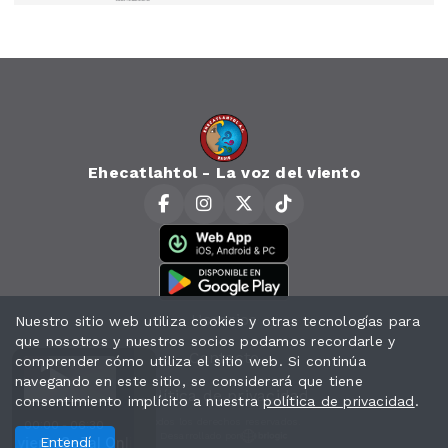
Ehecatlahtol - La voz del viento
Horarios
Nuestro sitio web utiliza cookies y otras tecnologías para
que nosotros y nuestros socios podamos recordarle y
Contacto
comprender cómo utiliza el sitio web. Si continúa
navegando en este sitio, se considerará que tiene
Política de privacidad
consentimiento implícito a nuestra
política de privacidad
.
Todos los derechos reservados.
00:00 - 06:30
Desarrollado por
el viento
n Jos
Enculado - Me Dicen Jos
Entendí
Señal Online con La voz del viento